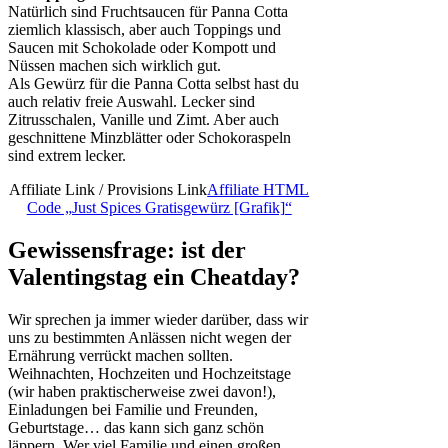
Natürlich sind Fruchtsaucen für Panna Cotta
ziemlich klassisch, aber auch Toppings und
Saucen mit Schokolade oder Kompott und
Nüssen machen sich wirklich gut.
Als Gewürz für die Panna Cotta selbst hast du
auch relativ freie Auswahl. Lecker sind
Zitrusschalen, Vanille und Zimt. Aber auch
geschnittene Minzblätter oder Schokoraspeln
sind extrem lecker.
Affiliate Link / Provisions Link
Affiliate HTML
Code „Just Spices Gratisgewürz [Grafik]“
Gewissensfrage: ist der
Valentingstag ein Cheatday?
Wir sprechen ja immer wieder darüber, dass wir
uns zu bestimmten Anlässen nicht wegen der
Ernährung verrückt machen sollten.
Weihnachten, Hochzeiten und Hochzeitstage
(wir haben praktischerweise zwei davon!),
Einladungen bei Familie und Freunden,
Geburtstage… das kann sich ganz schön
läppern. Wer viel Familie und einen großen