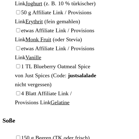
Link
Joghurt
(z. B. 10 % türkischer)
▢
50
g
Affiliate Link / Provisions
Link
Erythrit
(fein gemahlen)
▢
etwas
Affiliate Link / Provisions
Link
Monk Fruit
(oder Stevia)
▢
etwas
Affiliate Link / Provisions
Link
Vanille
▢
1
TL
Blueberry Oatmeal Spice
von Just Spices
(Code:
justsalalade
nicht vergessen)
▢
4
Blatt
Affiliate Link /
Provisions Link
Gelatine
Soße
▢
150
g
Beeren
(TK oder frisch)