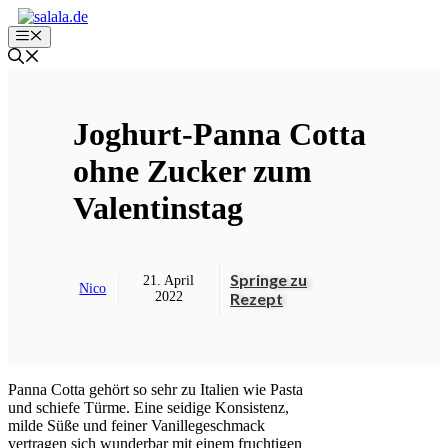
Zum
Inhalt
Menü
springen
Joghurt-Panna Cotta
ohne Zucker zum
Valentinstag
Springe zu
21. April
Nico
2022
Rezept
Panna Cotta gehört so sehr zu Italien wie Pasta
und schiefe Türme. Eine seidige Konsistenz,
milde Süße und feiner Vanillegeschmack
vertragen sich wunderbar mit einem fruchtigen