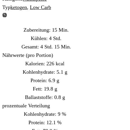
Typ
ketogen
,
Low Carb
Minuten
Zubereitung:
15
Min.
Stunden
Kühlen:
4
Std.
Stunden
Minuten
Gesamt:
4
Std.
15
Min.
Nährwerte (pro Portion)
Kalorien:
226
kcal
Kohlenhydrate:
5.1
g
Protein:
6.9
g
Fett:
19.8
g
Ballaststoffe:
0.8
g
prozentuale Verteilung
Kohlenhydrate:
9
%
Protein:
12.1
%