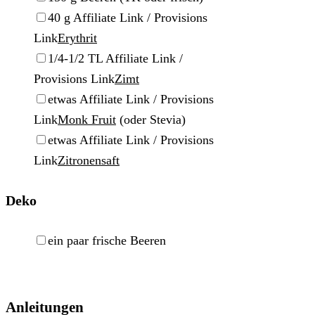
▢
40
g
Affiliate Link / Provisions
Link
Erythrit
▢
1/4-1/2
TL
Affiliate Link /
Provisions Link
Zimt
▢
etwas
Affiliate Link / Provisions
Link
Monk Fruit
(oder Stevia)
▢
etwas
Affiliate Link / Provisions
Link
Zitronensaft
Deko
▢
ein paar frische Beeren
Anleitungen