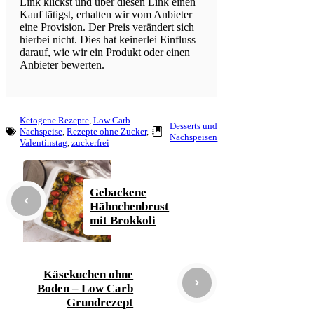
Link klickst und über diesen Link einen
Kauf tätigst, erhalten wir vom Anbieter
eine Provision. Der Preis verändert sich
hierbei nicht. Dies hat keinerlei Einfluss
darauf, wie wir ein Produkt oder einen
Anbieter bewerten.
Ketogene Rezepte
, 
Low Carb
Desserts und
Nachspeise
, 
Rezepte ohne Zucker
, 
Nachspeisen
Valentinstag
, 
zuckerfrei
Gebackene
Hähnchenbrust
mit Brokkoli
Käsekuchen ohne
Boden – Low Carb
Grundrezept