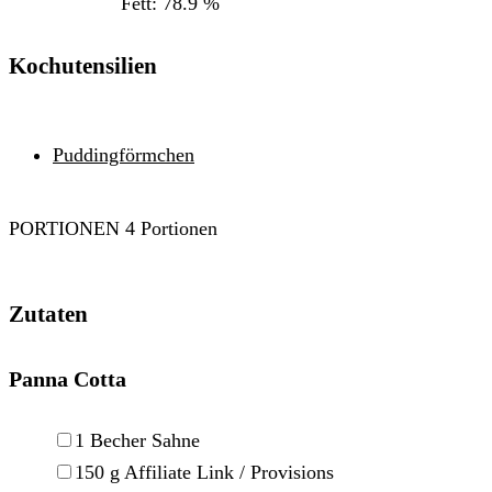
Fett:
78.9
%
Kochutensilien
Puddingförmchen
PORTIONEN
4
Portionen
Zutaten
Panna Cotta
▢
1
Becher
Sahne
▢
150
g
Affiliate Link / Provisions