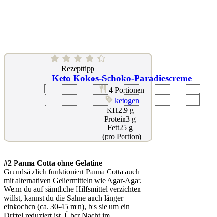
Rezepttipp
Keto Kokos-Schoko-Paradiescreme
servings
4
Portionen
cuisine
ketogen
netto
KH
2.9
g
Protein
kohlenhydrate
Protein
3
g
Fett
Fett
25
g
(pro Portion)
#2 Panna Cotta ohne Gelatine
Grundsätzlich funktioniert Panna Cotta auch
mit alternativen Geliermitteln wie Agar-Agar.
Wenn du auf sämtliche Hilfsmittel verzichten
willst, kannst du die Sahne auch länger
einkochen (ca. 30-45 min), bis sie um ein
Drittel reduziert ist. Über Nacht im