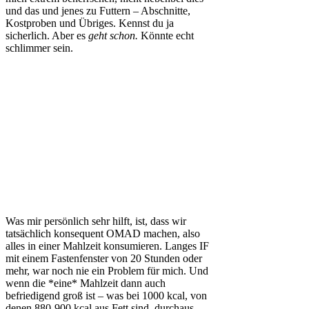
und das und jenes zu Futtern – Abschnitte,
Kostproben und Übriges. Kennst du ja
sicherlich. Aber es
geht schon.
Könnte echt
schlimmer sein.
Was mir persönlich sehr hilft, ist, dass wir
tatsächlich konsequent OMAD machen, also
alles in einer Mahlzeit konsumieren. Langes IF
mit einem Fastenfenster von 20 Stunden oder
mehr, war noch nie ein Problem für mich. Und
wenn die *eine* Mahlzeit dann auch
befriedigend groß ist – was bei 1000 kcal, von
denen 880-900 kcal aus Fett sind, durchaus