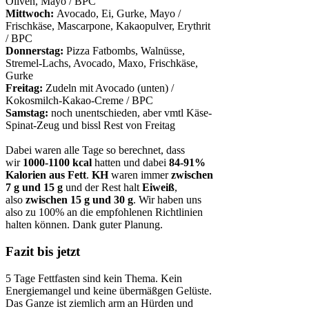
Oliven, Mayo / BPC
Mittwoch:
Avocado, Ei, Gurke, Mayo /
Frischkäse, Mascarpone, Kakaopulver, Erythrit
/ BPC
Donnerstag:
Pizza Fatbombs, Walnüsse,
Stremel-Lachs, Avocado, Maxo, Frischkäse,
Gurke
Freitag:
Zudeln mit Avocado (unten) /
Kokosmilch-Kakao-Creme / BPC
Samstag:
noch unentschieden, aber vmtl Käse-
Spinat-Zeug und bissl Rest von Freitag
Dabei waren alle Tage so berechnet, dass
wir
1000-1100 kcal
hatten und dabei
84-91%
Kalorien aus Fett
.
KH
waren immer
zwischen
7 g und 15 g
und der Rest halt
Eiweiß
,
also
zwischen 15 g und 30 g
. Wir haben uns
also zu 100% an die empfohlenen Richtlinien
halten können. Dank guter Planung.
Fazit bis jetzt
5 Tage Fettfasten sind kein Thema. Kein
Energiemangel und keine übermäßgen Gelüste.
Das Ganze ist ziemlich arm an Hürden und