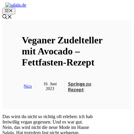
Zum
Inhalt
Menü
springen
Veganer Zudelteller
mit Avocado –
Fettfasten-Rezept
Springe zu
16. Juni
Nico
2023
Rezept
Das wirst du nicht so richtig oft erleben: ich hab
freiwillig vegan gegessen. Und es war gut.
Nein, das wird nicht die neue Mode im Hause
Salala. Hat trotzdem fast nicht wehgetan,