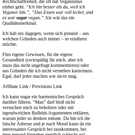
Rechtschaffenheit, die oft mit Veganismus
einher geht.
“Ich bin besser als du, weil ich
Veganer bin.”, “Das Essen war voll lecker, und
es war
sogar
vegan.”
Als wär das ein
Qualitätsmerkmal.
Ich hab nix dagegen, wenn sich jemand – aus
welchen Gründen auch immer – so ernähren
möchte.
Fürs eigene Gewissen, für die eigene
Gesundheit (zwiespältig für mich, aber ich
muss das nicht ungefragt kommentieren) oder
aus Gründen die ich nicht verstehen kann/muss.
Egal, darf jeder machen wie sie/er mag.
Affiliate Link / Provisions Link
Ich kann sogar ein harmonisches Gespräch
darüber führen. “Man” darf bloß nicht
versuchen mich zu bekehren oder mit
irgendwelchen Bullshit-Argumenten erklären,
warum jeder so denken müsste. Da bin ich die
falsche Adresse und je nach Mood kann da ein
interessantes Gespräch bei rauskommen, bei
dem jemand hinterher ziemlich schlecht auf