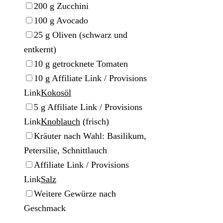
▢
200
g
Zucchini
▢
100
g
Avocado
▢
25
g
Oliven
(schwarz und
entkernt)
▢
10
g
getrocknete Tomaten
▢
10
g
Affiliate Link / Provisions
Link
Kokosöl
▢
5
g
Affiliate Link / Provisions
Link
Knoblauch
(frisch)
▢
Kräuter nach Wahl: Basilikum,
Petersilie, Schnittlauch
▢
Affiliate Link / Provisions
Link
Salz
▢
Weitere Gewürze nach
Geschmack