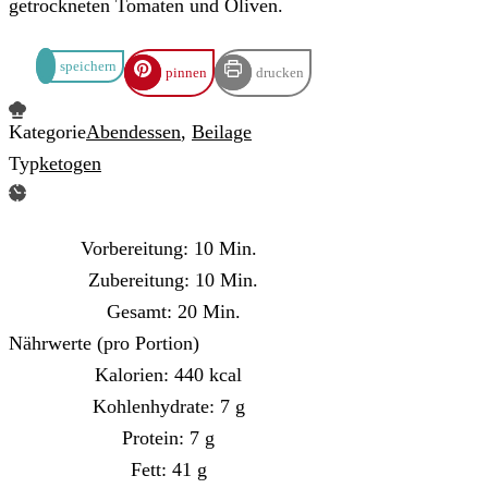
getrockneten Tomaten und Oliven.
speichern
pinnen
drucken
Kategorie
Abendessen
,
Beilage
Typ
ketogen
Minuten
Vorbereitung:
10
Min.
Minuten
Zubereitung:
10
Min.
Minuten
Gesamt:
20
Min.
Nährwerte (pro Portion)
Kalorien:
440
kcal
Kohlenhydrate:
7
g
Protein:
7
g
Fett:
41
g