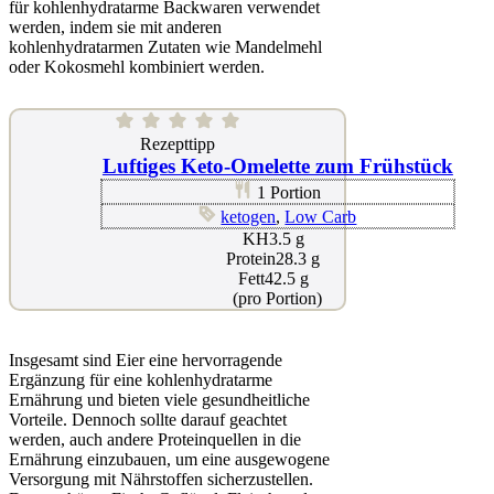
für kohlenhydratarme Backwaren verwendet
werden, indem sie mit anderen
kohlenhydratarmen Zutaten wie Mandelmehl
oder Kokosmehl kombiniert werden.
Rezepttipp
Luftiges Keto-Omelette zum Frühstück
servings
1
Portion
cuisine
ketogen
,
Low Carb
netto
KH
3.5
g
Protein
kohlenhydrate
Protein
28.3
g
Fett
Fett
42.5
g
(pro Portion)
Insgesamt sind Eier eine hervorragende
Ergänzung für eine kohlenhydratarme
Ernährung und bieten viele gesundheitliche
Vorteile. Dennoch sollte darauf geachtet
werden, auch andere Proteinquellen in die
Ernährung einzubauen, um eine ausgewogene
Versorgung mit Nährstoffen sicherzustellen.