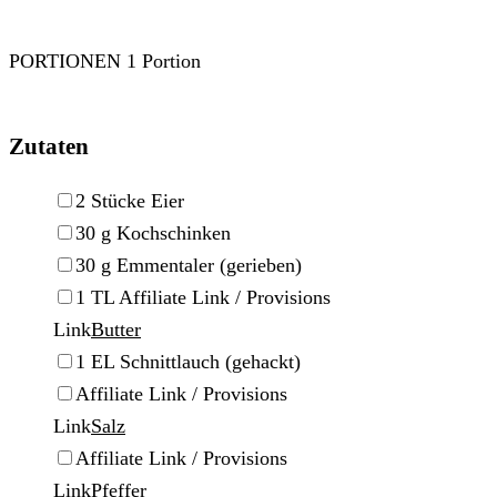
PORTIONEN
1
Portion
Zutaten
▢
2
Stücke
Eier
▢
30
g
Kochschinken
▢
30
g
Emmentaler
(gerieben)
▢
1
TL
Affiliate Link / Provisions
Link
Butter
▢
1
EL
Schnittlauch
(gehackt)
▢
Affiliate Link / Provisions
Link
Salz
▢
Affiliate Link / Provisions
Link
Pfeffer