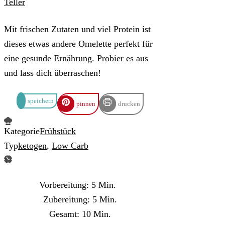
Mit frischen Zutaten und viel Protein ist
dieses etwas andere Omelette perfekt für
eine gesunde Ernährung. Probier es aus
und lass dich überraschen!
speichern
pinnen
drucken
Kategorie
Frühstück
Typ
ketogen
,
Low Carb
Minuten
Vorbereitung:
5
Min.
Minuten
Zubereitung:
5
Min.
Minuten
Gesamt:
10
Min.