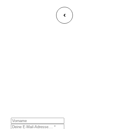
Exklusive Tipps und Rezepte 🗞️
Stay up-to-date in Sachen Low-Carb & Keto und sichere
dir exklusive Inhalte!