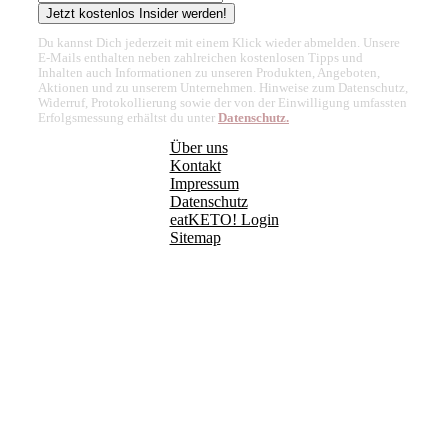
Jetzt kostenlos Insider werden!
Du kannst Dich jederzeit mit einem Klick wieder abmelden. Unsere
E-Mails enthalten neben zahlreichen kostenlosen Tipps und
Inhalten auch Informationen zu unseren Produkten, Angeboten,
Aktionen und zu unserem Unternehmen. Hinweise zum Datenschutz,
Widerruf, Protokollierung sowie der von der Einwilligung umfassten
Erfolgsmessung erhältst du unter
Datenschutz.
Über uns
Kontakt
Impressum
Datenschutz
eatKETO! Login
Sitemap
Alle Rechte vorbehalten. Die Dienste, Inhalte und Produkte auf
unserer Website dienen ausschließlich Informationszwecken.
salala.de bietet keine medizinische Beratung, Diagnose oder
Behandlung an.