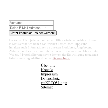
Stay up-to-date in Sachen Low-Carb & Keto und sichere
dir exklusive Inhalte!
Jetzt kostenlos Insider werden!
Du kannst Dich jederzeit mit einem Klick wieder abmelden. Unsere
E-Mails enthalten neben zahlreichen kostenlosen Tipps und
Inhalten auch Informationen zu unseren Produkten, Angeboten,
Aktionen und zu unserem Unternehmen. Hinweise zum Datenschutz,
Widerruf, Protokollierung sowie der von der Einwilligung umfassten
Erfolgsmessung erhältst du unter
Datenschutz.
Über uns
Kontakt
Impressum
Datenschutz
eatKETO! Login
Sitemap